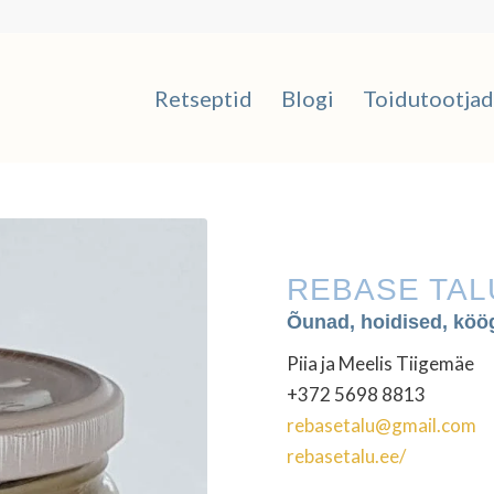
Retseptid
Blogi
Toidutootjad
REBASE TAL
Õunad, hoidised, köög
Piia ja Meelis Tiigemäe
+372 5698 8813
rebasetalu@gmail.com
rebasetalu.ee/