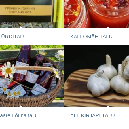
 ÜRDITALU
KÄLLOMÄE TALU
are-Lõuna talu
ALT-KIRJAPI TALU