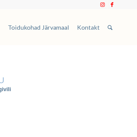
Toidukohad Järvamaal
Kontakt
U
ivili