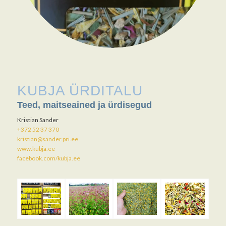
KUBJA ÜRDITALU
Teed, maitseained ja ürdisegud
Kristian Sander
+372 52 37 370
kristian@sander.pri.ee
www.kubja.ee
facebook.com/kubja.ee