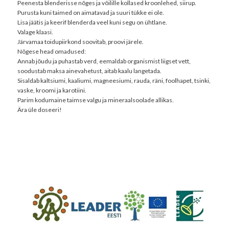
Peenesta blenderisse nõges ja võilille kollased kroonlehed, siirup.
Purusta kuni taimed on aimatavad ja suuri tükke ei ole.
Lisa jäätis ja keerif blenderda veel kuni segu on ühtlane.
Valage klaasi.
Järvamaa toidupiirkond soovitab, proovi järele.
Nõgese head omadused:
Annab jõudu ja puhastab verd, eemaldab organismist liigset vett,
soodustab maksa ainevahetust, aitab kaalu langetada.
Sisaldab kaltsiumi, kaaliumi, magneesiumi, rauda, räni, foolhapet, tsinki,
vaske, kroomi ja karotiini.
Parim kodumaine taimse valgu ja mineraalsoolade allikas.
Ära üle doseeri!