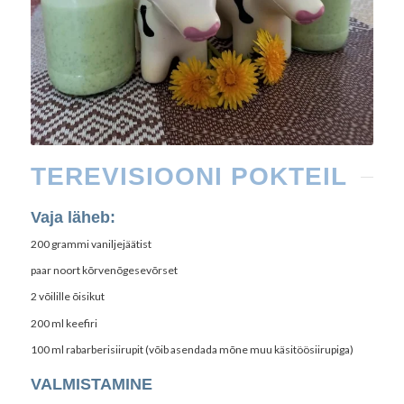
TEREVISIOONI POKTEIL
Vaja läheb:
200 grammi vaniljejäätist
paar noort kõrvenõgesevõrset
2 võilille õisikut
200 ml keefiri
100 ml rabarberisiirupit (võib asendada mõne muu käsitöösiirupiga)
VALMISTAMINE