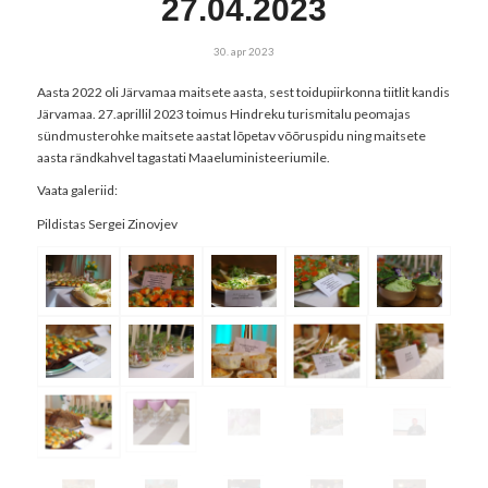
27.04.2023
30. apr 2023
Aasta 2022 oli Järvamaa maitsete aasta, sest toidupiirkonna tiitlit kandis
Järvamaa. 27.aprillil 2023 toimus Hindreku turismitalu peomajas
sündmusterohke maitsete aastat lõpetav võõruspidu ning maitsete
aasta rändkahvel tagastati Maaeluministeeriumile.
Vaata galeriid:
Pildistas Sergei Zinovjev